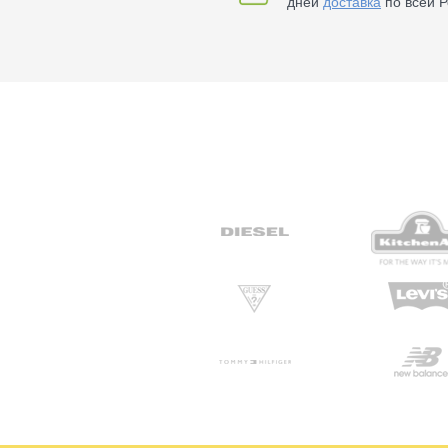
дней
доставка
по всей Р