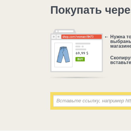
Покупать чере
Нужна т
выбраны
магазине
Скопируй
вставьте