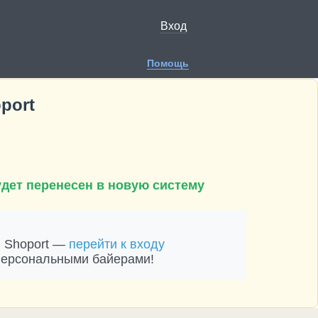
Вход
Помощь
port
удет перенесен в новую систему
в Shoport —
перейти к входу
персональными байерами!