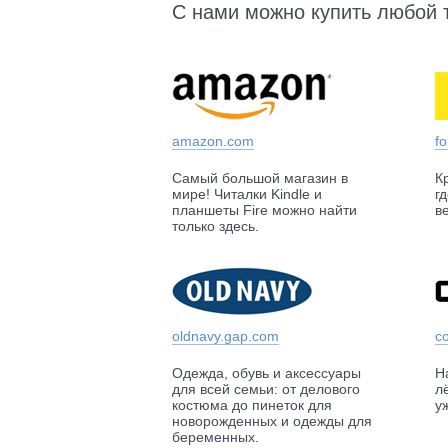
С нами можно купить любой 
amazon.com
f
Самый большой магазин в
К
мире! Читалки Kindle и
г
планшеты Fire можно найти
в
только здесь.
oldnavy.gap.com
c
Одежда, обувь и аксессуары
Н
для всей семьи: от делового
л
костюма до пинеток для
у
новорожденных и одежды для
беременных.