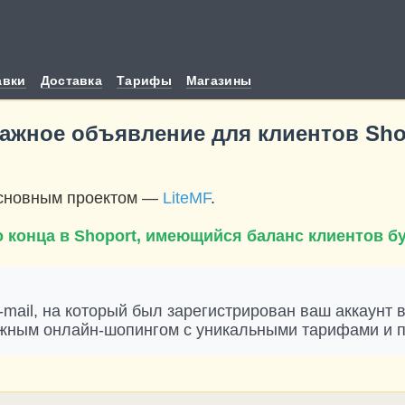
авки
Доставка
Тарифы
Магазины
Важное объявление для клиентов Sho
основным проектом —
LiteMF
.
 конца в Shоport, имеющийся баланс клиентов б
-mail, на который был зарегистрирован ваш аккаунт 
жным онлайн-шопингом с уникальными тарифами и 