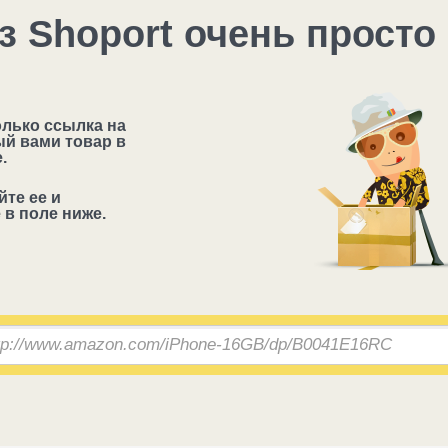
з Shoport очень просто
олько ссылка на
й вами товар в
.
те ее и
 в поле ниже.